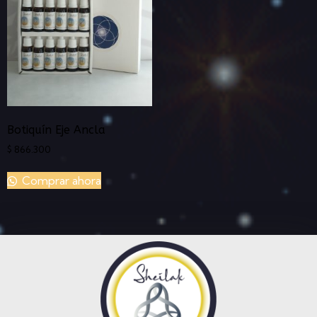
Botiquín Eje Ancla
$
866.300
Comprar ahora