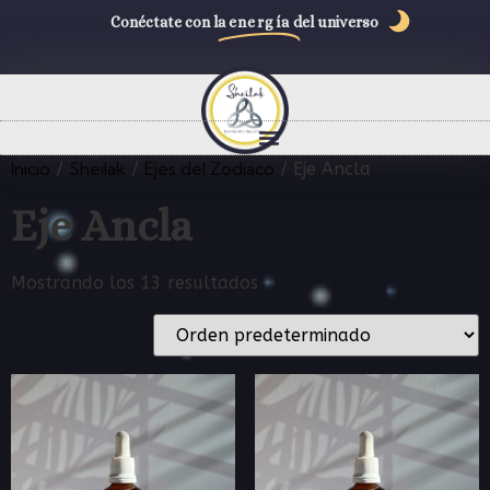
Conéctate con la
energía
del universo
Inicio
Sheilak
Ejes del Zodiaco
/
/
/ Eje Ancla
Eje Ancla
Mostrando los 13 resultados