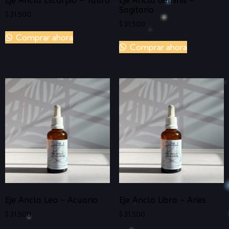
Eje Ancla Escorpio – Tauro
Eje Ancla Géminis –
Sagitario
$
31.500
$
31.500
Comprar ahora
Comprar ahora
Eje Ancla Leo – Acuario
Eje Ancla Libra – Aries
$
31.500
$
31.500