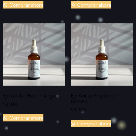
Comprar ahora
Comprar ahora
Eje Ancla Piscis – Virgo
Eje Ancla Sagitario –
Géminis
$
31.500
$
31.500
Comprar ahora
Comprar ahora