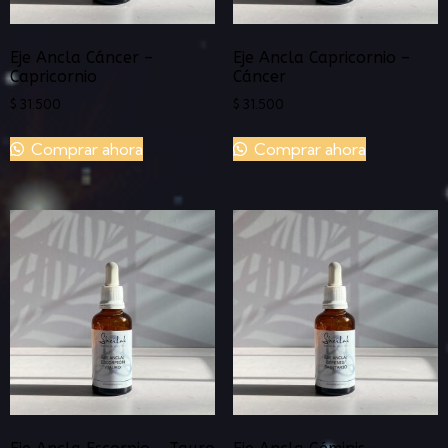
Eje Ancla Cáncer –
Eje Ancla Capricornio –
Capricornio
Cáncer
$
31.500
$
31.500
Comprar ahora
Comprar ahora