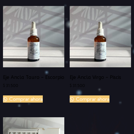
Eje Ancla Tauro – Escorpio
Eje Ancla Virgo – Piscis
$
31.500
$
31.500
Comprar ahora
Comprar ahora