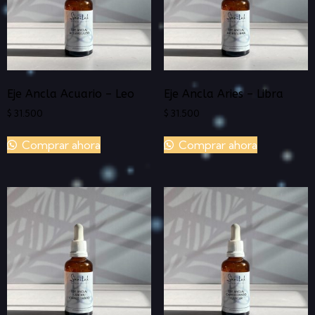
Eje Ancla Acuario – Leo
Eje Ancla Aries – Libra
$
31.500
$
31.500
Comprar ahora
Comprar ahora