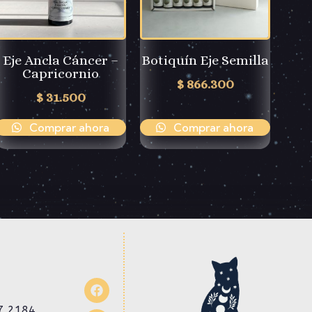
Eje Ancla Cáncer –
Botiquín Eje Semilla
Capricornio
$
866.300
$
31.500
Comprar ahora
Comprar ahora
7 2184