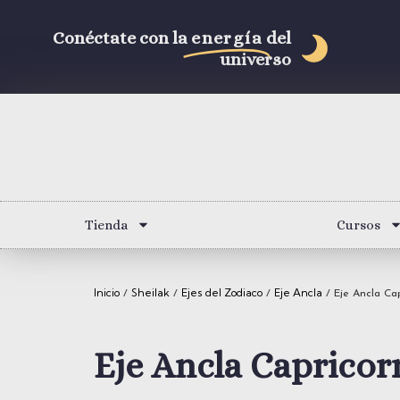
Conéctate con la
energía
del
universo
Tienda
Cursos
Inicio
Sheilak
Ejes del Zodiaco
Eje Ancla
/
/
/
/ Eje Ancla Cap
Eje Ancla Capricor