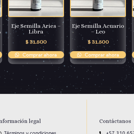
Eje Semilla Aries –
Eje Semilla Acuario
s
Libra
– Leo
$
31.500
$
31.500
Comprar ahora
Comprar ahora
nformación legal
Contáctanos
Términos y condiciones
+57 310 65