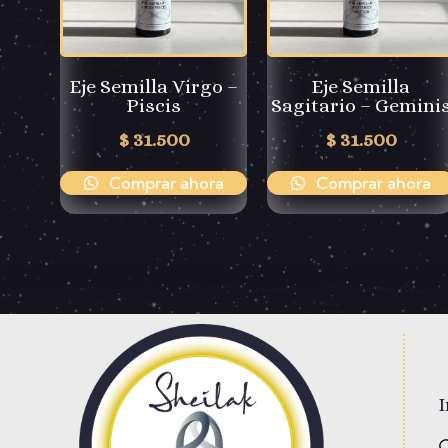
Eje Semilla Virgo –
Eje Semilla
Piscis
Sagitario – Gemini
$
31.500
$
31.500
Comprar ahora
Comprar ahora
I