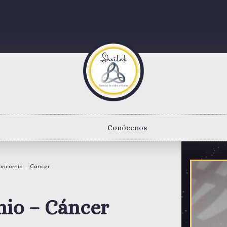
Conócenos
ricornio – Cáncer
nio – Cáncer