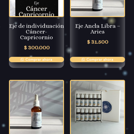
Eje de individuación
Eje Ancla Libra –
Cáncer-
Aries
Capricornio
$
31.500
$
300.000
Comprar ahora
Comprar ahora