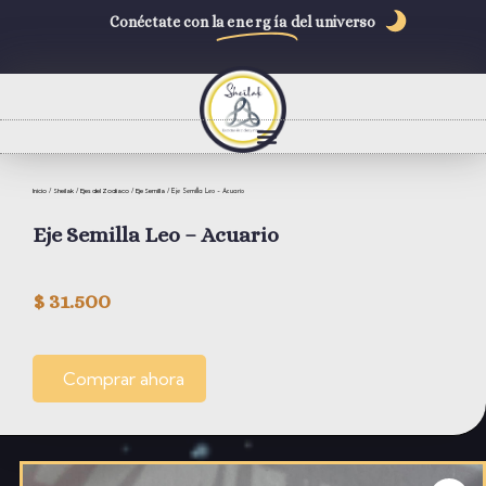
Conéctate con la
energía
del universo
Inicio
Sheilak
Ejes del Zodiaco
Eje Semilla
/
/
/
/ Eje Semilla Leo – Acuario
Eje Semilla Leo – Acuario
$
31.500
Comprar ahora