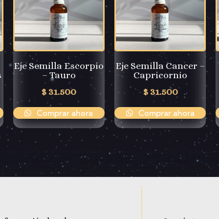
Eje Semilla Escorpio
Eje Semilla Cancer –
s
– Tauro
Capricornio
$
31.500
$
31.500
Comprar ahora
Comprar ahora