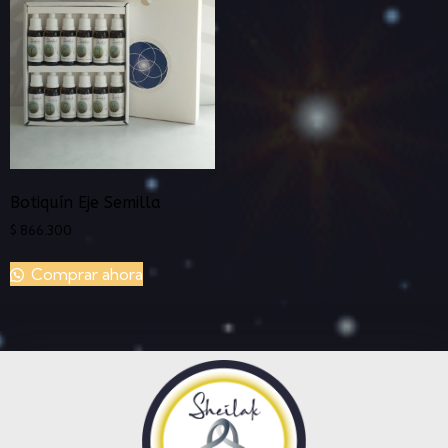
Botiquín Eje Semilla
$
866.300
Comprar ahora