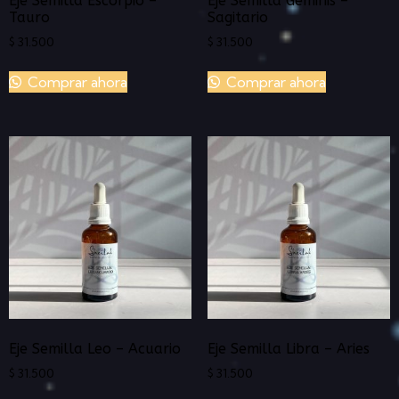
Eje Semilla Escorpio –
Eje Semilla Geminis –
Tauro
Sagitario
$
31.500
$
31.500
Comprar ahora
Comprar ahora
Eje Semilla Leo – Acuario
Eje Semilla Libra – Aries
$
31.500
$
31.500