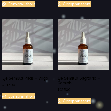
Comprar ahora
Comprar ahora
Eje Semilla Piscis – Virgo
Eje Semilla Sagitario –
Geminis
$
31.500
$
31.500
Comprar ahora
Comprar ahora