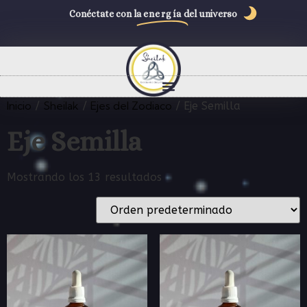
Conéctate con la
energía
del universo
Inicio
Sheilak
Ejes del Zodiaco
/
/
/ Eje Semilla
Eje Semilla
Mostrando los 13 resultados