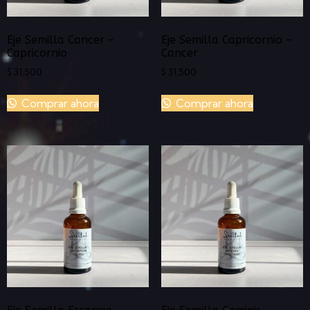
Eje Semilla Cancer –
Eje Semilla Capricornio –
Capricornio
Cancer
$
31.500
$
31.500
Comprar ahora
Comprar ahora