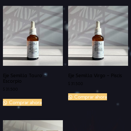
Eje Semilla Tauro –
Eje Semilla Virgo – Piscis
Escorpio
$
31.500
$
31.500
Comprar ahora
Comprar ahora