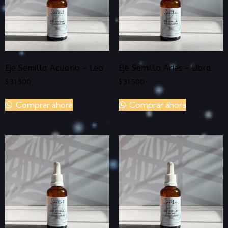
Eje Semilla Acuario – Leo
Eje Semilla Aries – Libra
$
31.500
$
31.500
Comprar ahora
Comprar ahora