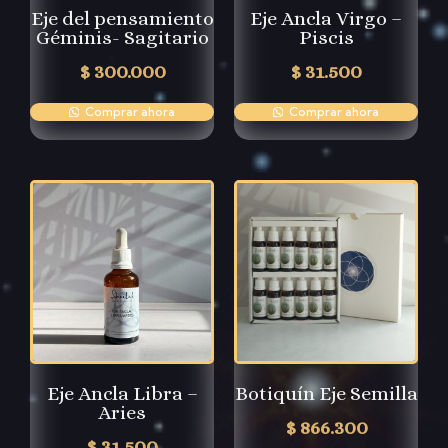
Eje del pensamiento
Eje Ancla Virgo –
Géminis- Sagitario
Piscis
$
300.000
$
31.500
Comprar ahora
Comprar ahora
Eje Ancla Libra –
Botiquín Eje Semilla
Aries
$
866.300
$
31.500