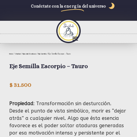
Conéctate con la
energía
del universo
Inicio
Sheilak
Ejes del Zodiaco
Eje Semilla
/
/
/
/ Eje Semilla Escorpio – Tauro
Eje Semilla Escorpio – Tauro
$
31.500
Propiedad
: Transformación sin desturcción.
Desde el punto de vista simbólico, morir es “dejar
atrás” a cualquier nivel. Algo que ésta esencia
favorece es el poder soltar ataduras generadas
por esa motivación intensa y persistente por el