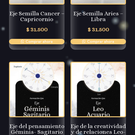
Eje Semilla Cancer –
Eje Semilla Aries –
Capricornio
Libra
$
31.500
$
31.500
Comprar ahora
Comprar ahora
Eje del pensamiento
Eje de la creatividad
Géminis- Sagitario
y de relaciones Leo-