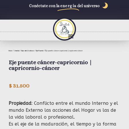
Conéctate con la
energía
del universo
Inicio
Sheilak
Ejes del Zodiaco
Eje Puente
/
/
/
/ Eje puente cáncer-capricornio | capricornio-cáncer
Eje puente cáncer-capricornio |
capricornio-cáncer
$
31.500
Propiedad
: Conflicto entre el mundo Interno y el
mundo Externo las acciones del Hogar vs las de
la vida laboral o profesional.
Es el eje de la maduración, el tiempo y la forma