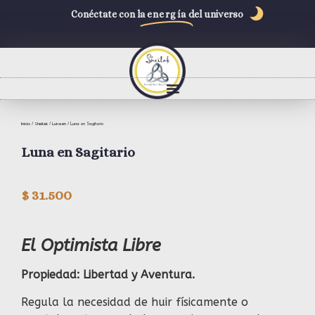
Conéctate con la
energía
del universo
Inicio
Sheilak
Luna en
/
/
/ Luna en Sagitario
Luna en Sagitario
$
31.500
El Optimista Libre
Propiedad: Libertad y Aventura.
Regula la necesidad de huir físicamente o