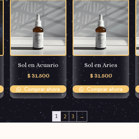
Sol en Acuario
Sol en Aries
$
31.500
$
31.500
Comprar ahora
Comprar ahora
1
2
3
→