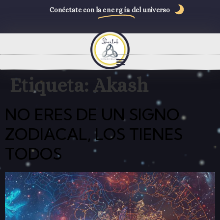
Conéctate con la
energía
del universo
Etiqueta:
Akash
NO ERES DE UN SIGNO
ZODIACAL, LOS TIENES
TODOS