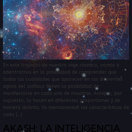
En este trayecto de nuestro viaje cósmico, vamos a
adentrarnos en la posibilidad de comprender que
todas las cualidades que aparecen en los diferentes
signos del zodíaco tienen la posibilidad de
manifestarse en cada uno de nosotros. Aunque, por
supuesto, lo hacen en diferentes proporciones y de
manera distinta. Ya mencionamos las características de
cada […]
AKASH: LA INTELIGENCIA