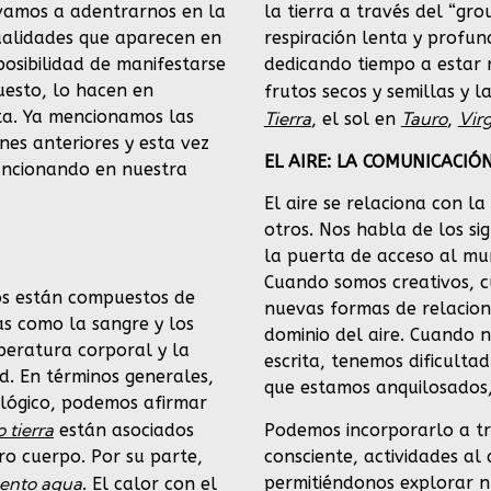
 vamos a adentrarnos en la
la tierra a través del “gro
ualidades que aparecen en
respiración lenta y profun
posibilidad de manifestarse
dedicando tiempo a estar
uesto, lo hacen en
frutos secos y semillas y l
nta. Ya mencionamos las
Tierra
Tauro
Vir
, el sol en
,
nes anteriores y esta vez
EL AIRE: LA COMUNICACIÓ
uncionando en nuestra
El aire se relaciona con la
otros. Nos habla de los si
la puerta de acceso al mun
Cuando somos creativos, cu
os están compuestos de
nuevas formas de relacion
as como la sangre y los
dominio del aire. Cuando 
peratura corporal y la
escrita, tenemos dificulta
d. En términos generales,
que estamos anquilosados,
ológico, podemos afirmar
 tierra
Podemos incorporarlo a tra
están asociados
consciente, actividades al a
ro cuerpo. Por su parte,
permitiéndonos explorar n
ento agua
. El calor con el