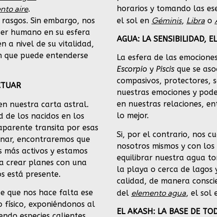
horarios y tomando las ese
nto aire
.
Géminis
Libra
el sol en
,
o
s rasgos. Sin embargo, nos
ser humano en su esfera
AGUA: LA SENSIBILIDAD, 
n a nivel de su vitalidad,
n que puede entenderse
La esfera de las emociones
Escorpio
y
Piscis
que se aso
compasivos, protectores, s
CTUAR
nuestras emociones y pod
en nuestras relaciones, e
en nuestra carta astral.
lo mejor.
d de los nacidos en los
aparente transita por esas
Si, por el contrario, nos
ionar, encontraremos que
nosotros mismos y con lo
s más activos y estamos
equilibrar nuestra agua 
o a crear planes con una
la playa o cerca de lagos
nos está presente.
calidad, de manera conscien
elemento agua
e que nos hace falta ese
del
, el sol
o físico, exponiéndonos al
EL AKASH: LA BASE DE TO
ndo especies calientes