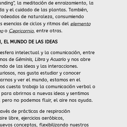
unding”, la meditación de enraizamiento, la
da y el cuidado de las plantas. También,
 rodeados de naturaleza, consumiendo
elemento
as esencias de ciclos y ritmos del
go
Capricornio
o
, entre otras.
N, EL MUNDO DE LAS IDEAS
 esfera intelectual y la comunicación, entre
gnos de
Géminis, Libra
y
Acuario
y nos abre
do de las ideas y las interacciones.
riosos, nos gusta estudiar y conocer
arnos y ver el mundo, estamos en el
nos cuesta trabajo la comunicación verbal o
d para abrirnos a nuevas ideas y sentimos
 pero no podemos fluir, el aire nos ayuda.
vés de prácticas de respiración
ire libre, ejercicios aeróbicos,
uevos conceptos, flexibilizando nuestros