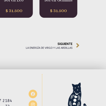
Sol en Géminis
Sol en
Sol 
Escorpión
Capric
$
31.500
$
31.500
$
31.
SIGUIENTE
LA ENERGÍA DE VIRGO Y LAS ARDILLAS
7 2184