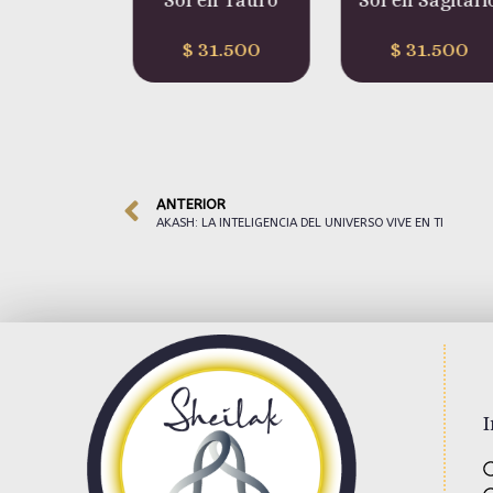
en Tauro
Sol en Sagitario
Sol en Piscis
1.500
$
31.500
$
31.500
ANTERIOR
AKASH: LA INTELIGENCIA DEL UNIVERSO VIVE EN TI
I