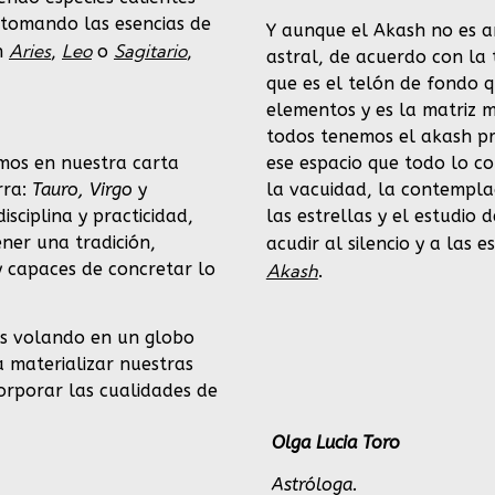
y tomando las esencias de
Y aunque el Akash no es 
Aries
Leo
Sagitario
en
,
o
,
astral, de acuerdo con la
que es el telón de fondo q
elementos y es la matriz m
todos tenemos el akash pr
ese espacio que todo lo c
emos en nuestra carta
la vacuidad, la contemplaci
rra:
Tauro, Virgo
y
las estrellas y el estudi
isciplina y practicidad,
ner una tradición,
acudir al silencio y a las e
 y capaces de concretar lo
Akash
.
mos volando en un globo
a materializar nuestras
orporar las cualidades de
Olga Lucia Toro
Astróloga.