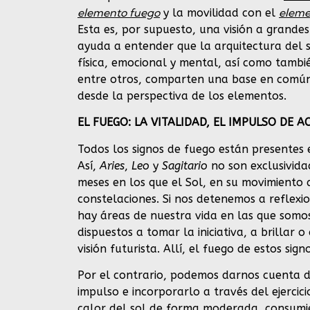
elemento fuego
eleme
y la movilidad con el
Esta es, por supuesto, una visión a grande
ayuda a entender que la arquitectura del 
física, emocional y mental, así como tambié
entre otros, comparten una base en comú
desde la perspectiva de los elementos.
EL FUEGO: LA VITALIDAD, EL IMPULSO DE A
Todos los signos de fuego están presentes 
Así,
Aries
,
Leo
y
Sagitario
no son exclusivida
meses en los que el Sol, en su movimiento 
constelaciones. Si nos detenemos a reflex
hay áreas de nuestra vida en las que somo
dispuestos a tomar la iniciativa, a brillar 
visión futurista. Allí, el fuego de estos sig
Por el contrario, podemos darnos cuenta d
impulso e incorporarlo a través del ejercici
calor del sol de forma moderada, consumie