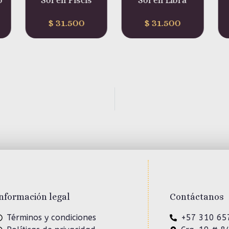
Sol en Libra
Sol en Leo
$
31.500
$
31.500
nformación legal
Contáctanos
Términos y condiciones
+57 310 65