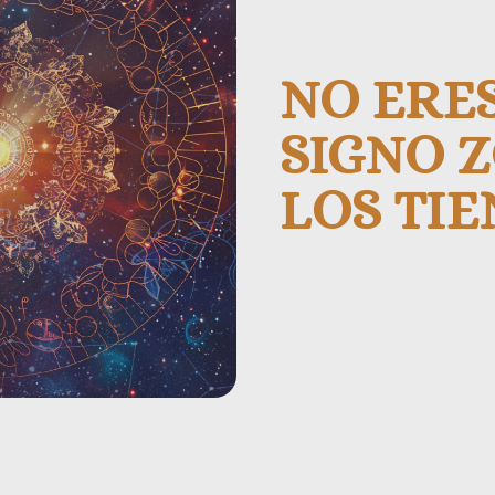
NO ERES
SIGNO Z
LOS TI