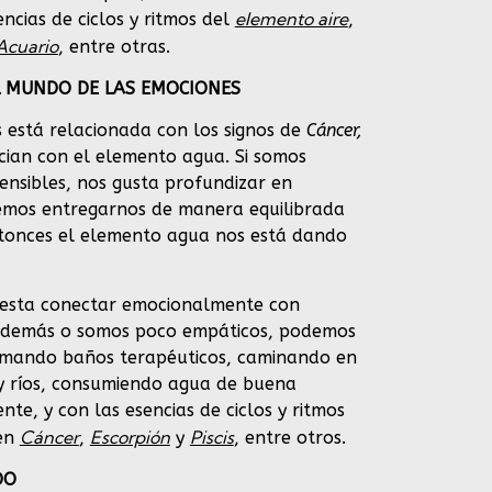
elemento aire
ncias de ciclos y ritmos del
,
Acuario
, entre otras.
EL MUNDO DE LAS EMOCIONES
 está relacionada con los signos de
Cáncer,
cian con el elemento agua. Si somos
ensibles, nos gusta profundizar en
emos entregarnos de manera equilibrada
ntonces el elemento agua nos está dando
 cuesta conectar emocionalmente con
s demás o somos poco empáticos, podemos
tomando baños terapéuticos, caminando en
 y ríos, consumiendo agua de buena
te, y con las esencias de ciclos y ritmos
Cáncer
Escorpión
Piscis
 en
,
y
, entre otros.
DO