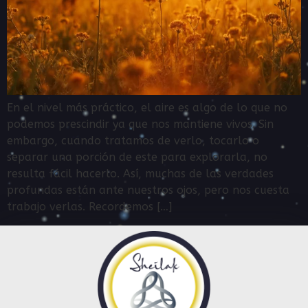
En el nivel más práctico, el aire es algo de lo que no
podemos prescindir ya que nos mantiene vivos. Sin
embargo, cuando tratamos de verlo, tocarlo o
separar una porción de este para explorarla, no
resulta fácil hacerlo. Así, muchas de las verdades
profundas están ante nuestros ojos, pero nos cuesta
trabajo verlas. Recordemos […]