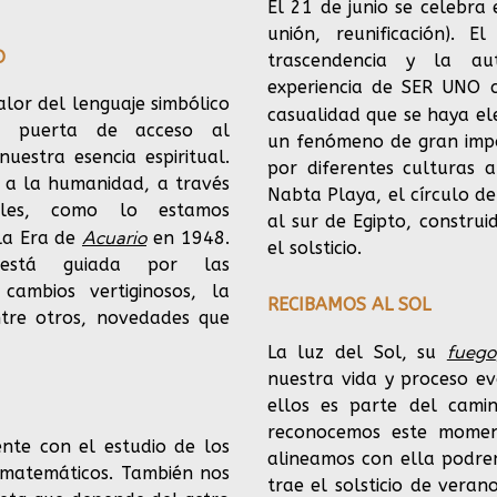
El 21 de junio se celebra e
unión, reunificación). 
O
trascendencia y la aut
experiencia de SER UNO c
lor del lenguaje simbólico
casualidad que se haya el
a puerta de acceso al
un fenómeno de gran impor
estra esencia espiritual.
por diferentes culturas a
 a la humanidad, a través
Nabta Playa, el círculo de
ales, como lo estamos
al sur de Egipto, constru
Acuario
la Era de
en 1948.
el solsticio.
está guiada por las
cambios vertiginosos, la
RECIBAMOS AL SOL
ntre otros, novedades que
fuego
La luz del Sol, su
nuestra vida y proceso ev
ellos es parte del camin
reconocemos este momen
nte con el estudio de los
alineamos con ella podrem
s matemáticos. También nos
trae el solsticio de vera