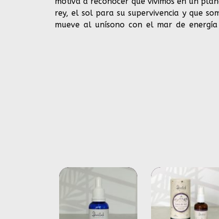
motiva a reconocer que vivimos en un pla
rey, el sol para su supervivencia y que s
mueve al unísono con el mar de energía q