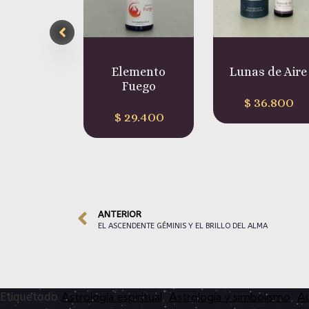
Elemento
Lunas de Aire
Lunas d
Fuego
$
36.800
$
36
$
29.400
ANTERIOR
EL ASCENDENTE GÉMINIS Y EL BRILLO DEL ALMA
Astrología espiritual
Astrología y simbolismo
Au
Etiquetado
,
,