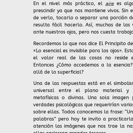
aire
En el nivel más práctico, el
es alg
prescindir ya que nos mantiene vivos. Si
de verlo, tocarlo o separar una porción d
resulta fácil hacerlo. Así, muchas de la
ante nuestros ojos, pero nos cuesta trabajo
Recordemos lo que nos dice El Principito d
«Lo esencial es invisible para los ojos». E
el valor real de las cosas no reside e
Entonces ¿Cómo accedemos a la esencia
allá de lo superficial?
Una de las respuestas está en el simboli
universal entre el plano material y la
metafísicas o divinas. Una sola imagen
verdades psicológicas que requerirían varios
sobre ellas. Todos conocemos la frase: “U
palabras” pero hoy te invito a practicarl
atención las imágenes que nos trae la na