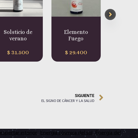
Elemento
Lunas de Aire
Lu
Fuego
$
36.800
$
29.400
SIGUIENTE
EL SIGNO DE CÁNCER Y LA SALUD
espertar interior
Energía cósmica del sol
Energía del
,
,