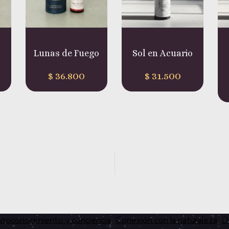
e Fuego
Sol en Acuario
Solsticio de
verano
.800
$
31.500
$
31.500
toconocimiento y conciencia
Conexión con la naturaleza
D
,
,