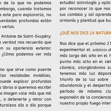
estudiar astrología y apl
o de lo que no podemos
por reconocer lo que nos
n embargo, cuando tratamos
sus cambios y así aprend
e este para explorarla, no
armonía y plenitud que b
s verdades profundas están
 verlas.
¿QUÉ NOS DICE LA NATUR
e Antoine de Saint-Exupéry:
sta verdad nos recuerda que
Nos dice que el próximo 2
n su apariencia exterior.
solsticio 
experimentar el
? ¿Cómo podemos ver más
más largo del año en el h
punto más alto en el cie
cósmica, otorgándonos su
smo que sirve como puente
tenemos más luz disponi
s realidades invisibles,
triunfo de la luz sobre 
 puede explicar profundas
abundancia y el despertar
 libros si queremos escribir
período de máxima clar
na imagen vale más que mil
expansión de la conciencia
a, a detenerte y mirar con
nuestro propio fuego interi
turaleza día a día porque