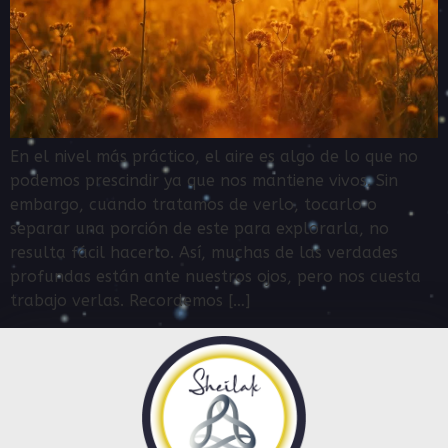
En el nivel más práctico, el aire es algo de lo que no
podemos prescindir ya que nos mantiene vivos. Sin
embargo, cuando tratamos de verlo, tocarlo o
separar una porción de este para explorarla, no
resulta fácil hacerlo. Así, muchas de las verdades
profundas están ante nuestros ojos, pero nos cuesta
trabajo verlas. Recordemos […]