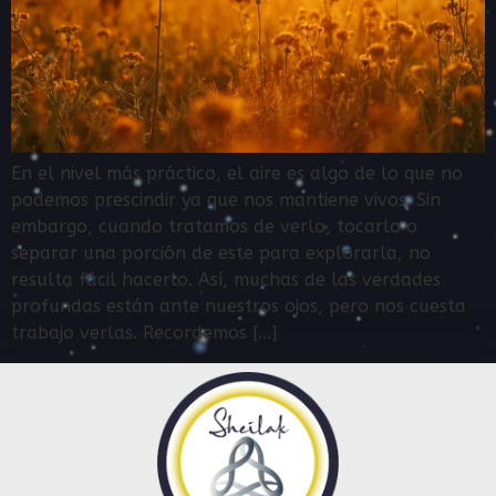
En el nivel más práctico, el aire es algo de lo que no
podemos prescindir ya que nos mantiene vivos. Sin
embargo, cuando tratamos de verlo, tocarlo o
separar una porción de este para explorarla, no
resulta fácil hacerlo. Así, muchas de las verdades
profundas están ante nuestros ojos, pero nos cuesta
trabajo verlas. Recordemos […]