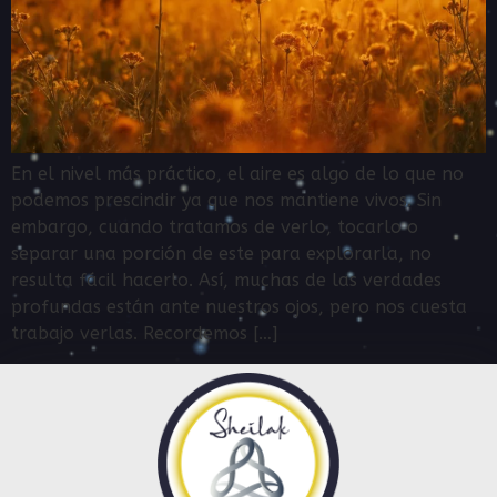
En el nivel más práctico, el aire es algo de lo que no
podemos prescindir ya que nos mantiene vivos. Sin
embargo, cuando tratamos de verlo, tocarlo o
separar una porción de este para explorarla, no
resulta fácil hacerlo. Así, muchas de las verdades
profundas están ante nuestros ojos, pero nos cuesta
trabajo verlas. Recordemos […]