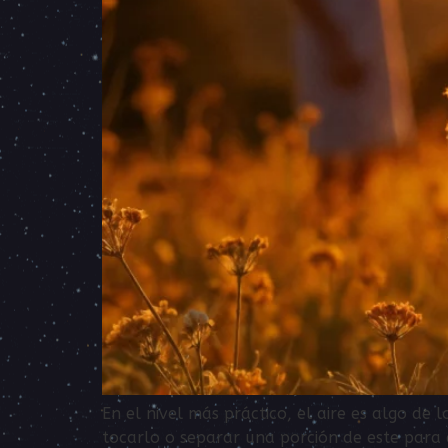
En el nivel más práctico, el aire es algo d
tocarlo o separar una porción de este para 