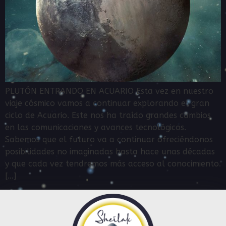
PLUTÓN ENTRANDO EN ACUARIO Esta vez en nuestro
viaje cósmico vamos a continuar explorando el gran
ciclo de Acuario. Este nos ha traído grandes cambios
en las comunicaciones y avances tecnológicos.
Sabemos que el futuro va a continuar ofreciéndonos
posibilidades no imaginadas hasta hace unas décadas
y que cada vez tendremos más acceso al conocimiento.
[…]