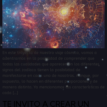
En este trayecto de nuestro viaje cósmico, vamos a
adentrarnos en la posibilidad de comprender que
todas las cualidades que aparecen en los diferentes
signos del zodíaco tienen la posibilidad de
manifestarse en cada uno de nosotros. Aunque, por
supuesto, lo hacen en diferentes proporciones y de
manera distinta. Ya mencionamos las características de
cada […]
TE INVITO A CREAR UN