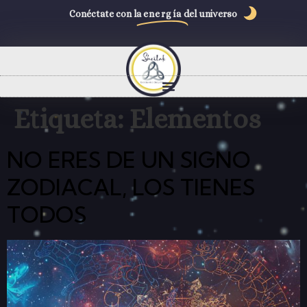
Conéctate con la
energía
del universo
Etiqueta:
Elementos
NO ERES DE UN SIGNO
ZODIACAL, LOS TIENES
TODOS