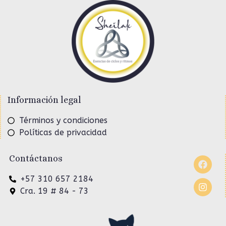
Información legal
Términos y condiciones
Políticas de privacidad
Contáctanos
+57 310 657 2184
Cra. 19 # 84 - 73