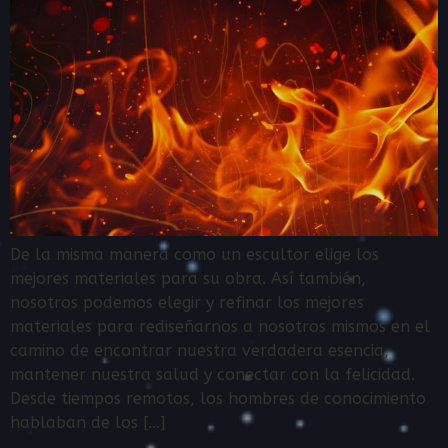
De la misma manera como un escultor elige los
mejores materiales para su obra. Así también,
nosotros podemos elegir y refinar los mejores
materiales para rediseñarnos a nosotros mismos en el
camino de encontrar nuestra verdadera esencia,
mantener nuestra salud y conectar con la felicidad.
Desde tiempos remotos, los hombres de conocimiento
hablaban de los […]