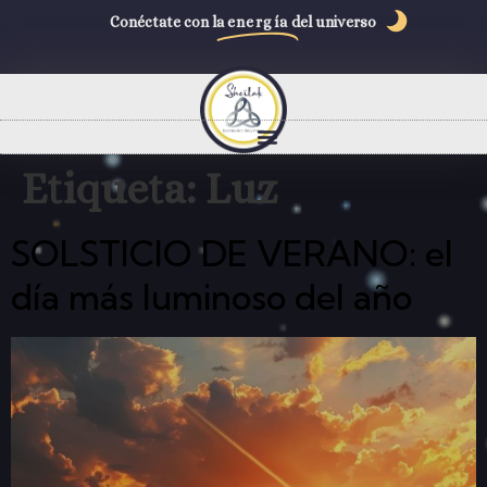
Conéctate con la
energía
del universo
Etiqueta:
Luz
SOLSTICIO DE VERANO: el
día más luminoso del año