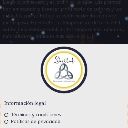
Llegó la primavera y el jardín ya lo sabe. Las plantas
han empezado a florecer pintándolo de colores y los
arbustos con su follaje lo están haciendo cada vez
más espeso. En el cielo, la temperatura de la luz del
sol ha empezado a cambiar, tornándose más amarilla,
más brillante, dándole más vida a lo […]
Información legal
Términos y condiciones
Políticas de privacidad