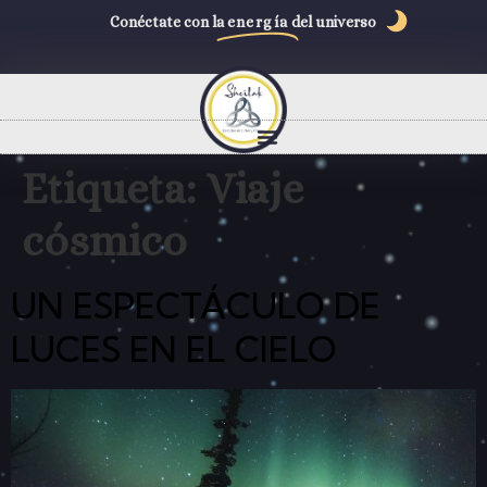
Conéctate con la
energía
del universo
Etiqueta:
Viaje
cósmico
UN ESPECTÁCULO DE
LUCES EN EL CIELO