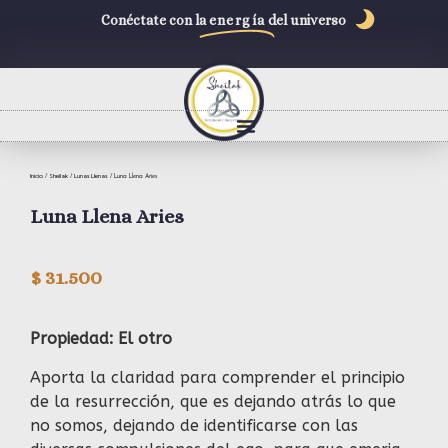
Conéctate con la
energía
del universo
Inicio
Sheilak
Lunas Llenas
/
/
/ Luna Llena Aries
Luna Llena Aries
$
31.500
Propiedad: El otro
Aporta la claridad para comprender el principio
de la resurrección, que es dejando atrás lo que
no somos, dejando de identificarse con las