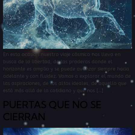
En esta ocasión nuestro viaje cósmico nos lleva en
busca de la libertad, de las praderas donde el
horizonte es amplio y se puede avanzar siempre hacia
adelante y con fluidez. Vamos a explorar el mundo de
las aspiraciones, de los altos ideales, de aquello que
está más allá de lo cotidiano y que nos […]
PUERTAS QUE NO SE
CIERRAN