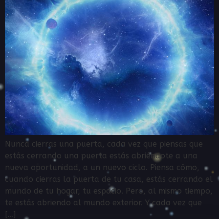
Nunca cierras una puerta, cada vez que piensas que
estás cerrando una puerta estás abriéndote a una
nueva oportunidad, a un nuevo ciclo. Piensa cómo,
cuando cierras la puerta de tu casa, estás cerrando el
mundo de tu hogar, tu espacio. Pero, al mismo tiempo,
te estás abriendo al mundo exterior. Y cada vez que
[…]