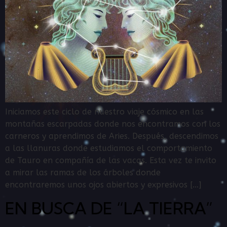
Iniciamos este ciclo de nuestro viaje cósmico en las
montañas escarpadas donde nos encontramos con los
carneros y aprendimos de Aries. Después, descendimos
a las llanuras donde estudiamos el comportamiento
de Tauro en compañía de las vacas. Esta vez te invito
a mirar las ramas de los árboles donde
encontraremos unos ojos abiertos y expresivos […]
EN BUSCA DE “LA TIERRA”