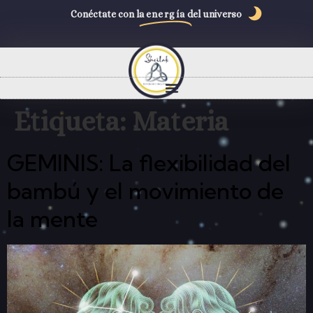
Conéctate con la
energía
del universo
Etiqueta:
Materia
GEMINIS: La flexibilidad del
bambú y el movimiento de
la mente